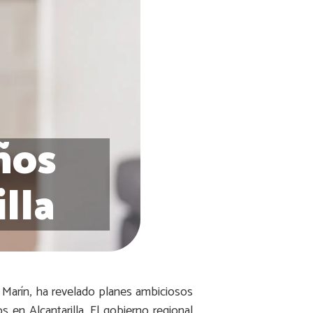
ños
lla
r Marín, ha revelado planes ambiciosos
 en Alcantarilla. El gobierno regional