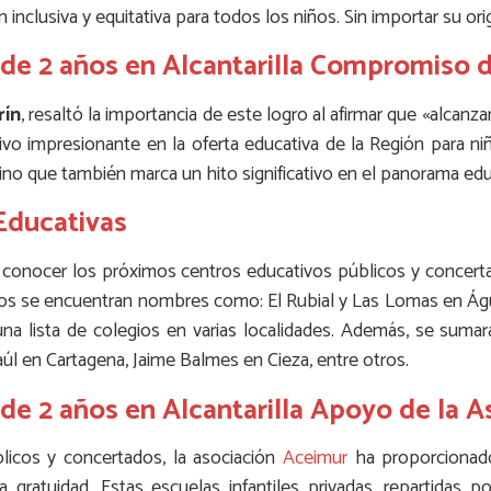
 inclusiva y equitativa para todos los niños. Sin importar su o
s de 2 años en Alcantarilla Compromiso 
rín
, resaltó la importancia de este logro al afirmar que «alcanza
tivo impresionante en la oferta educativa de la Región para 
sino que también marca un hito significativo en el panorama edu
Educativas
 conocer los próximos centros educativos públicos y concert
icos se encuentran nombres como: El Rubial y Las Lomas en Águ
na lista de colegios en varias localidades. Además, se suma
úl en Cartagena, Jaime Balmes en Cieza, entre otros.
 de 2 años en Alcantarilla Apoyo de la 
licos y concertados, la asociación
Aceimur
ha proporcionado 
a gratuidad. Estas escuelas infantiles privadas, repartidas p