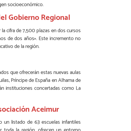
rigen socioeconómico.
del Gobierno Regional
r la cifra de 7,500 plazas en dos cursos
niños de dos años». Este incremento no
cativo de la región.
ados que ofrecerán estas nuevas aulas
ilas, Príncipe de España en Alhama de
rán instituciones concertadas como La
Asociación Aceimur
un listado de 63 escuelas infantiles
or toda la región, ofrecen un entorno