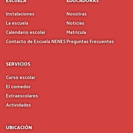
ESCUELA
EDUCADORAS
Instalaciones
Nosotras
La escuela
Noticias
Calendario escolar
Matrícula
Contacto de Escuela NENES
Preguntas Frecuentes
SERVICIOS
Curso escolar
El comedor
Extraescolares
Actividades
UBICACIÓN