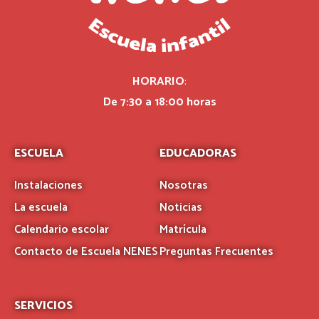
HORARIO
:
De 7:30 a 18:00 horas
ESCUELA
EDUCADORAS
Instalaciones
Nosotras
La escuela
Noticias
Calendario escolar
Matrícula
Contacto de Escuela NENES
Preguntas Frecuentes
SERVICIOS