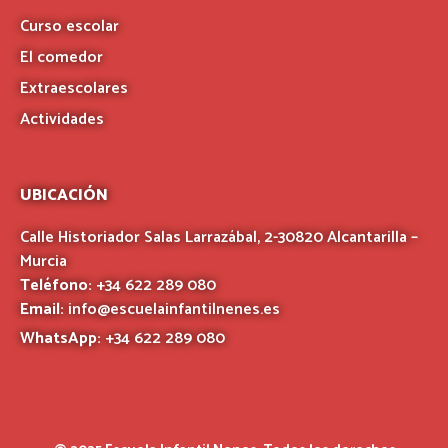
Curso escolar
El comedor
Extraescolares
Actividades
UBICACIÓN
Calle Historiador Salas Larrazábal, 2-30820 Alcantarilla –
Murcia
Teléfono:
+34 622 289 080
Email:
info@escuelainfantilnenes.es
WhatsApp:
+34 622 289 080