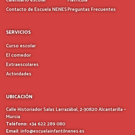
Calendario escolar
Matrícula
Contacto de Escuela NENES
Preguntas Frecuentes
SERVICIOS
Curso escolar
El comedor
Extraescolares
Actividades
UBICACIÓN
Calle Historiador Salas Larrazábal, 2-30820 Alcantarilla –
Murcia
Teléfono:
+34 622 289 080
Email:
info@escuelainfantilnenes.es