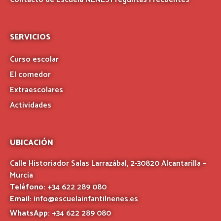
SERVICIOS
Curso escolar
El comedor
Extraescolares
Actividades
UBICACIÓN
Calle Historiador Salas Larrazábal, 2-30820 Alcantarilla –
Murcia
Teléfono:
+34 622 289 080
Email:
info@escuelainfantilnenes.es
WhatsApp:
+34 622 289 080