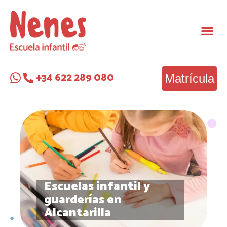
+34 622 289 080
Matrícula
Escuelas infantil y
guarderías en
Alcantarilla