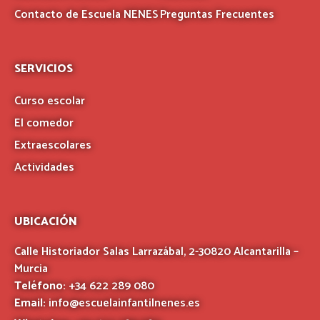
Contacto de Escuela NENES
Preguntas Frecuentes
SERVICIOS
Curso escolar
El comedor
Extraescolares
Actividades
UBICACIÓN
Calle Historiador Salas Larrazábal, 2-30820 Alcantarilla –
Murcia
Teléfono:
+34 622 289 080
Email:
info@escuelainfantilnenes.es