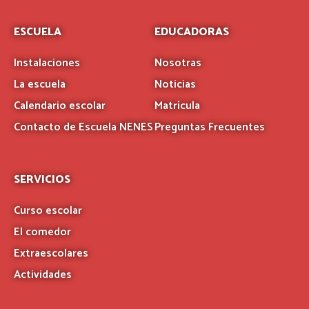
ESCUELA
EDUCADORAS
Instalaciones
Nosotras
La escuela
Noticias
Calendario escolar
Matrícula
Contacto de Escuela NENES
Preguntas Frecuentes
SERVICIOS
Curso escolar
El comedor
Extraescolares
Actividades