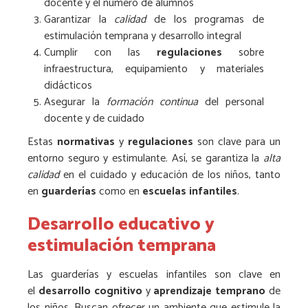
docente y el número de alumnos
Garantizar la
calidad
de los programas de
estimulación temprana y desarrollo integral
Cumplir con las
regulaciones
sobre
infraestructura, equipamiento y materiales
didácticos
Asegurar la
formación continua
del personal
docente y de cuidado
Estas
normativas
y
regulaciones
son clave para un
entorno seguro y estimulante. Así, se garantiza la
alta
calidad
en el cuidado y educación de los niños, tanto
en
guarderías
como en
escuelas infantiles
.
Desarrollo educativo y
estimulación temprana
Las guarderías y escuelas infantiles son clave en
el
desarrollo cognitivo
y
aprendizaje temprano
de
los niños. Buscan ofrecer un ambiente que estimule la