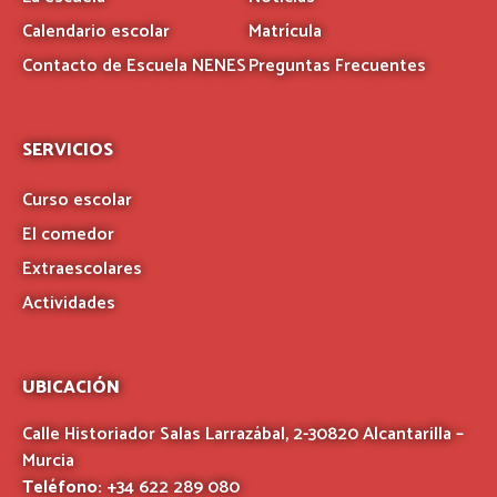
Calendario escolar
Matrícula
Contacto de Escuela NENES
Preguntas Frecuentes
SERVICIOS
Curso escolar
El comedor
Extraescolares
Actividades
UBICACIÓN
Calle Historiador Salas Larrazábal, 2-30820 Alcantarilla –
Murcia
Teléfono:
+34 622 289 080