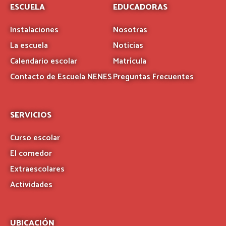
ESCUELA
EDUCADORAS
Instalaciones
Nosotras
La escuela
Noticias
Calendario escolar
Matrícula
Contacto de Escuela NENES
Preguntas Frecuentes
SERVICIOS
Curso escolar
El comedor
Extraescolares
Actividades
UBICACIÓN