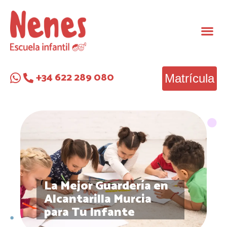
+34 622 289 080
Matrícula
La Mejor Guardería en
Alcantarilla Murcia
para Tu Infante