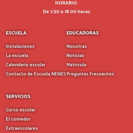
HORARIO
:
De 7:30 a 18:00 horas
ESCUELA
EDUCADORAS
Instalaciones
Nosotras
La escuela
Noticias
Calendario escolar
Matrícula
Contacto de Escuela NENES
Preguntas Frecuentes
SERVICIOS
Curso escolar
El comedor
Extraescolares