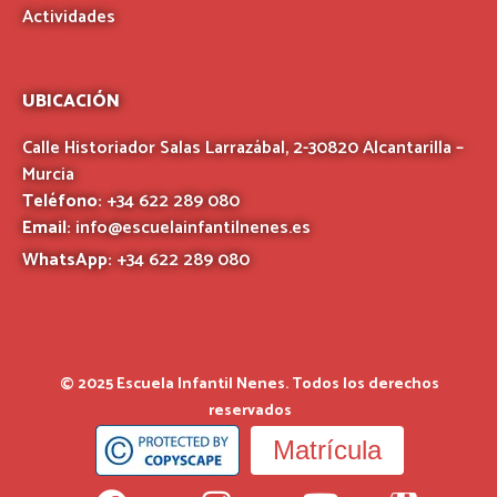
Actividades
UBICACIÓN
Calle Historiador Salas Larrazábal, 2-30820 Alcantarilla –
Murcia
Teléfono:
+34 622 289 080
Email:
info@escuelainfantilnenes.es
WhatsApp:
+34 622 289 080
© 2025 Escuela Infantil Nenes. Todos los derechos
reservados
Matrícula