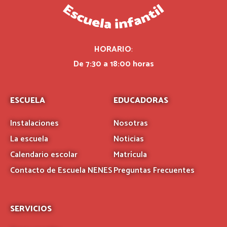
HORARIO
:
De 7:30 a 18:00 horas
ESCUELA
EDUCADORAS
Instalaciones
Nosotras
La escuela
Noticias
Calendario escolar
Matrícula
Contacto de Escuela NENES
Preguntas Frecuentes
SERVICIOS