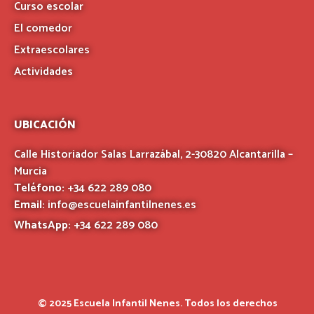
Curso escolar
El comedor
Extraescolares
Actividades
UBICACIÓN
Calle Historiador Salas Larrazábal, 2-30820 Alcantarilla –
Murcia
Teléfono:
+34 622 289 080
Email:
info@escuelainfantilnenes.es
WhatsApp:
+34 622 289 080
© 2025 Escuela Infantil Nenes. Todos los derechos