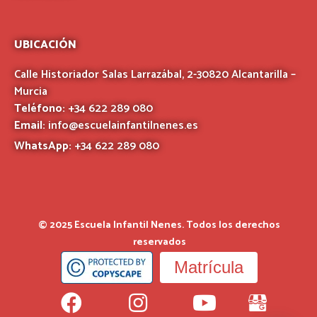
UBICACIÓN
Calle Historiador Salas Larrazábal, 2-30820 Alcantarilla –
Murcia
Teléfono:
+34 622 289 080
Email:
info@escuelainfantilnenes.es
WhatsApp:
+34 622 289 080
© 2025 Escuela Infantil Nenes. Todos los derechos
reservados
Matrícula