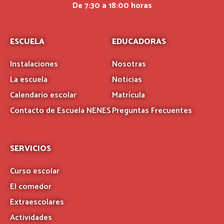
De 7:30 a 18:00 horas
ESCUELA
EDUCADORAS
Instalaciones
Nosotras
La escuela
Noticias
Calendario escolar
Matrícula
Contacto de Escuela NENES
Preguntas Frecuentes
SERVICIOS
Curso escolar
El comedor
Extraescolares
Actividades