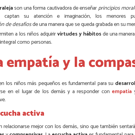
raleja
son una forma cautivadora de enseñar
principios moral
e captan su atención e imaginación, los menores pue
ón de desafíos
de una manera que se queda grabada en su mem
rmiten a los niños adquirir
virtudes y hábitos
de una manera 
 integral como personas.
la empatía y la compa
n los niños más pequeños es fundamental para su
desarro
rse en el lugar de los demás y a responder con
empatía
ve.
scucha activa
án relacionarse mejor con los demás, sino que también sentar
as
y
comprensivas
. La
escucha activa
es fundamental para