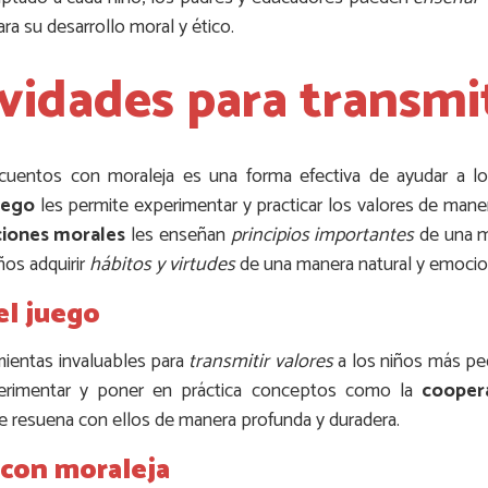
ra su desarrollo moral y ético.
ividades para transmit
s y cuentos con moraleja es una forma efectiva de ayudar a
uego
les permite experimentar y practicar los valores de manera
ciones morales
les enseñan
principios importantes
de una m
ños adquirir
hábitos y virtudes
de una manera natural y emoci
el juego
ientas invaluables para
transmitir valores
a los niños más pe
erimentar y poner en práctica conceptos como la
cooper
 resuena con ellos de manera profunda y duradera.
 con moraleja