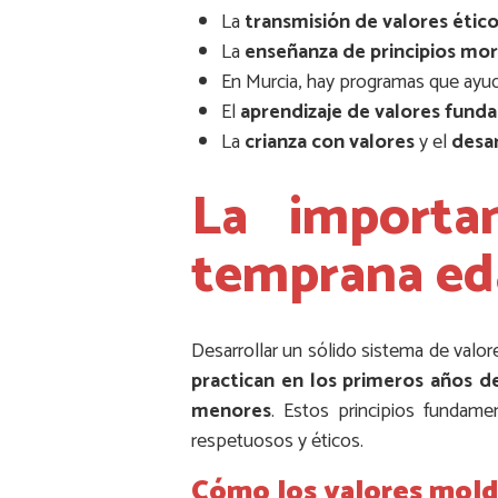
La
transmisión de valores étic
La
enseñanza de principios mor
En Murcia, hay programas que ayu
El
aprendizaje de valores fund
La
crianza con valores
y el
desar
La importan
temprana ed
Desarrollar un sólido sistema de valore
practican en los primeros años d
menores
. Estos principios fundam
respetuosos y éticos.
Cómo los valores mold