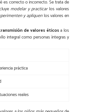
es correcto o incorrecto. Se trata de
ncluye
modelar y practicar
los valores
xperimenten y apliquen
los valores en
transmisión de valores éticos
a los
rollo integral como personas íntegras y
riencia práctica
d
ituaciones reales
valores a los niños más pequeños
de