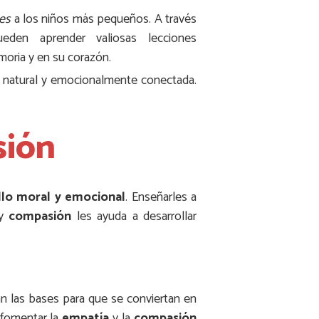
es
a los niños más pequeños. A través
den aprender valiosas lecciones
oria y en su corazón.
natural y emocionalmente conectada.
sión
llo moral y emocional
. Enseñarles a
y
compasión
les ayuda a desarrollar
án las bases para que se conviertan en
 fomentar la
empatía
y la
compasión