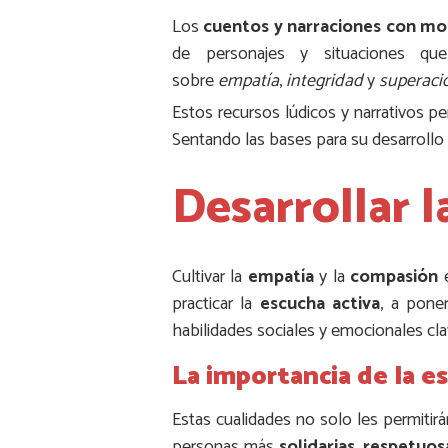
Los
cuentos y narraciones con mo
de personajes y situaciones qu
sobre
empatía
,
integridad
y
superaci
Estos recursos lúdicos y narrativos pe
Sentando las bases para su desarrollo
Desarrollar 
Cultivar la
empatía
y la
compasión
e
practicar la
escucha activa
, a pone
habilidades sociales y emocionales cla
La importancia de la e
Estas cualidades no solo les permitir
personas más
solidarias
,
respetuos