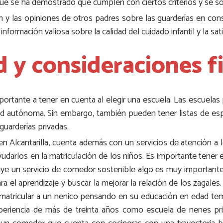
a que se ha demostrado que cumplen con ciertos criterios y se 
ón y las opiniones de otros padres sobre las guarderías en consi
nformación valiosa sobre la calidad del cuidado infantil y la sat
d y consideraciones f
mportante a tener en cuenta al elegir una escuela. Las escuelas
ad autónoma. Sin embargo, también pueden tener listas de esp
uarderías privadas.
 Alcantarilla, cuenta además con un servicios de atención a l
darlos en la matriculación de los niños. Es importante tener
luye un servicio de comedor sostenible algo es muy importante 
ara el aprendizaje y buscar la mejorar la relación de los zaga
 de matricular a un nenico pensando en su educación en edad t
 experiencia de más de treinta años como escuela de nenes pri