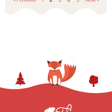
« Previous
1
2
3
4
5
Next »