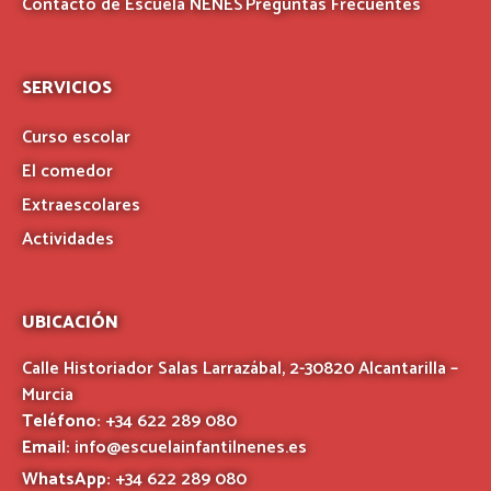
Contacto de Escuela NENES
Preguntas Frecuentes
SERVICIOS
Curso escolar
El comedor
Extraescolares
Actividades
UBICACIÓN
Calle Historiador Salas Larrazábal, 2-30820 Alcantarilla –
Murcia
Teléfono:
+34 622 289 080
Email:
info@escuelainfantilnenes.es
WhatsApp:
+34 622 289 080